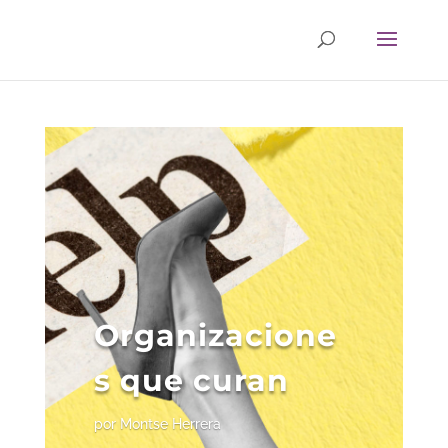
Organizacione
s que curan
por
Montse Herrera