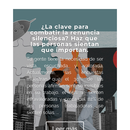
¿La clave para
combatir la renuncia
silenciosa? Haz que
las personas sientan
que importan.
Tu gente tiene la necesidad de ser
vista, escuchada y valorada.
Actualmente, las encuestas
muestran que el 30% de las
personas afirman sentirse invisibles
en su trabajo, el 65% se sienten
infravaloradas y cerca del 82% de
las personas trabajadoras se
sienten solas. ...
Leer más