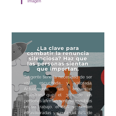
Imagen
¿La clave para
combatir la renuncia
silenciosa? Haz que
las personas sientan
que importan.
Tu gente tiene la necesidad de ser
vista, escuchada y valorada.
Actualmente, las encuestas
muestran que el 30% de las
personas afirman sentirse invisibles
en su trabajo, el 65% se sienten
infravaloradas y cerca del 82% de